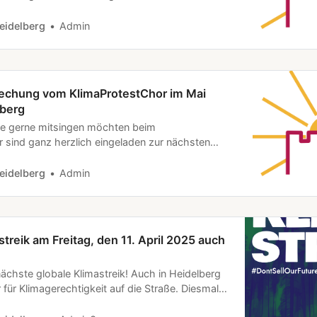
s mal anzuschauen. Wir treffen uns meistens im
um der Woge in der Rheinstraße 5, 69126
eidelberg
Admin
men sind: * Begrüßung * Neue Menschen
e & neue Songs üben * weitere Abstimmungen
.2026
echung vom KlimaProtestChor im Mai
lberg
ie gerne mitsingen möchten beim
 sind ganz herzlich eingeladen zur nächsten
s mal anzuschauen. Wir treffen uns im Mai im
um der Woge in der Rheinstraße 5, 69126
eidelberg
Admin
men sind: * Begrüßung * Neue Menschen
e &…
streik am Freitag, den 11. April 2025 auch
nächste globale Klimastreik! Auch in Heidelberg
für Klimagerechtigkeit auf die Straße. Diesmal
days For Future den Streik gemeinsam mit dem