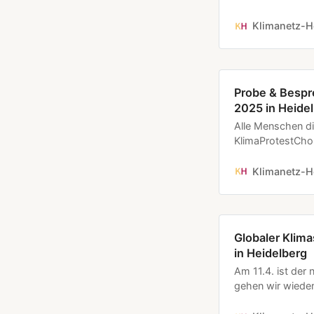
Probe um sich da
Gemeinschaftsra
Klimanetz-H
Heidelberg. The
begrüßen * Prob
Termine: * 22.3
Probe & Bespr
2025 in Heide
Alle Menschen d
KlimaProtestChor
Probe um sich da
Gemeinschaftsra
Klimanetz-H
Heidelberg. The
begrüßen * Prob
Globaler Klima
in Heidelberg
Am 11.4. ist der 
gehen wir wieder 
organisieren Fri