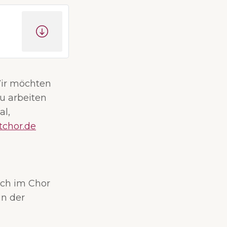
Wir möchten
u arbeiten
al,
tchor.de
uch im Chor
in der