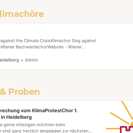
limachöre
 against the Climate CrisisKlimachor Sing against
sisWiener BechwerdechorWebsite - Wiener
irtueller) KlimaChor - donnerstags von 20 bis
E | Sonja ManderbachStartseiteXR&C4F
eidelberg
Admin
a-Chor | Facebook | LinktreeKlimaChor
 & Proben
rechung vom KlimaProtestChor 1.
 in Heidelberg
ie gerne mitsingen möchten beim
 sind ganz herzlich eingeladen zur nächsten