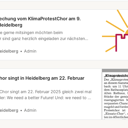
echung vom KlimaProtestChor am 9.
Heidelberg
ie gerne mitsingen möchten beim
 sind ganz herzlich eingeladen zur nächsten
s mal anzuschauen. Wir treffen uns am 9. März
meinschaftsraum der Woge in der Rheinstraße 5,
eidelberg
Admin
g. Themen sind: * Begrüßung * Neue Menschen
or singt in Heidelberg am 22. Februar
Chor singt am 22. Februar 2025 gleich zwei mal
der: We need a better Future! Und: we need to do
hr am Wochenmarkt Um 11:45 Uhr am alten
testChorDer Protestchor ist ein schneller
eidelberg
Admin
Chor der an verschieden Orten im