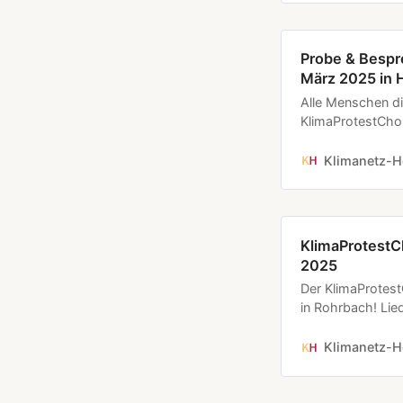
begr…
Probe & Bespr
März 2025 in 
Alle Menschen d
KlimaProtestChor
Probe um sich da
um 11 Uhr im Ge
Klimanetz-H
69126 Heidelber
begrü…
KlimaProtestCh
2025
Der KlimaProtest
in Rohrbach! Lie
it now! Um 11 U
Rathaus KlimaPro
Klimanetz-H
mobiler Einsatz 