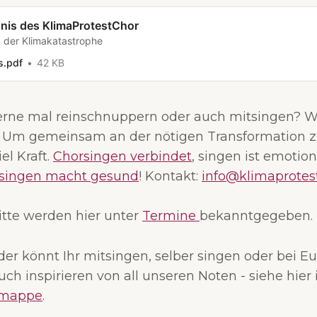
nis des KlimaProtestChor
n der Klimakatastrophe
s.pdf
42 KB
rne mal reinschnuppern oder auch mitsingen? 
! Um gemeinsam an der nötigen Transformation z
el Kraft.
Chorsingen verbindet
, singen ist emotion
singen macht gesund
! Kontakt:
info@klimaprotes
itte werden hier unter
Termine
bekanntgegeben.
eder könnt Ihr mitsingen, selber singen oder bei E
uch inspirieren von all unseren Noten - siehe hier 
rmappe
.