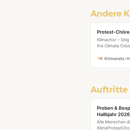
Andere K
Protest-Chöre
Klimachor – Sing
the Climate Cri
Beschwerdechor(V
21:30 Uhr ONLIN
Klimanetz-H
(Virtueller) Klim
Oldenburg…
Auftritte
Proben & Besp
Hallbjahr 2026
Alle Menschen d
KlimaProtestChor