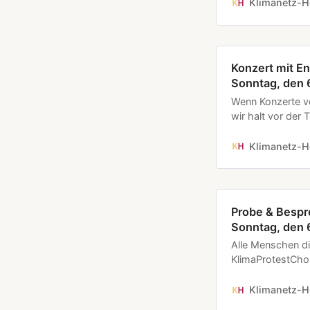
@end.cement Bün
Klimanetz-H
Bauwende und ge
Konzert mit E
Sonntag, den 6
Wenn Konzerte vo
wir halt vor der
und dem KlimaPro
Heidelberg um 18
Klimanetz-H
Kommt zur Kundg
Probe & Bespr
Sonntag, den 6
Alle Menschen d
KlimaProtestChor
Probe um sich da
um 11 Uhr im Ge
Klimanetz-H
69126 Heidelber