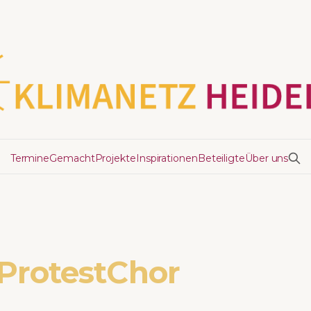
Termine
Gemacht
Projekte
Inspirationen
Beteiligte
Über uns
ProtestChor