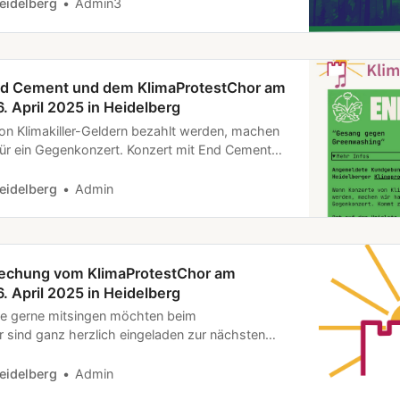
dnis, und demonstrieren auch für eine
eidelberg
Admin3
gen die Menschen- und Völkerrechtsverletz…
nd Cement und dem KlimaProtestChor am
. April 2025 in Heidelberg
n Klimakiller-Geldern bezahlt werden, machen
 Tür ein Gegenkonzert. Konzert mit End Cement
testChor am Sonntag, den 6. April 2025 in
:30 Uhr auf dem Uni-Platz in Heidelberg.
eidelberg
Admin
ebung und singt mit! End Cement Festival – E…
echung vom KlimaProtestChor am
. April 2025 in Heidelberg
ie gerne mitsingen möchten beim
 sind ganz herzlich eingeladen zur nächsten
s mal anzuschauen. Wir treffen uns am 6. April
meinschaftsraum der Woge in der Rheinstraße 5,
eidelberg
Admin
g. Themen sind: * Begrüßung * Neue Menschen