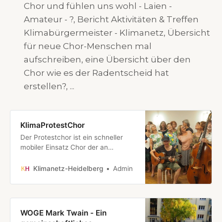
Chor und fühlen uns wohl - Laien -
Amateur - ?, Bericht Aktivitäten & Treffen
Klimabürgermeister - Klimanetz, Übersicht
für neue Chor-Menschen mal
aufschreiben, eine Übersicht über den
Chor wie es der Radentscheid hat
erstellen?, ...
KlimaProtestChor
Der Protestchor ist ein schneller
mobiler Einsatz Chor der an
verschieden Orten im öffentlichen
Raum für schnelle und konsequente
Klimanetz-Heidelberg
Admin
Klimapolitik singt, und der Sache
Gehör verschafft. Wer möchte
mitsingen? Proben & Auftritte
werden hier unter Termine
WOGE Mark Twain - Ein
bekanntgegeben. Kontakt: