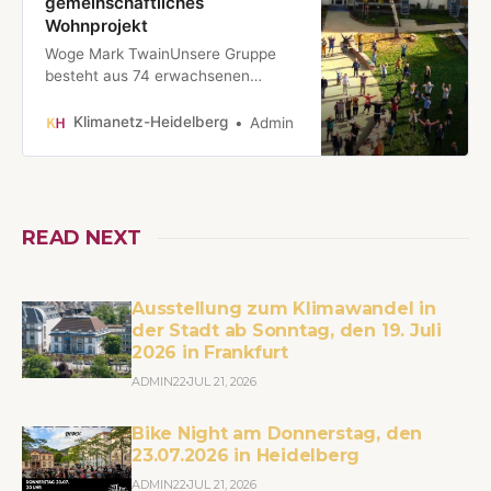
gemeinschaftliches
info@klimaprotestchor.d…
Wohnprojekt
Woge Mark TwainUnsere Gruppe
besteht aus 74 erwachsenen
Mitgliedern und 29 Kindern.
Darunter sind Paare, Familien und
Klimanetz-Heidelberg
Admin
Alleinstehende. Die verschiedenen
Generationen werden durch unser
gemeinsames Vorhaben und unsere
gemeinsamen Ziele
verbunden.woge-marktwains
READ NEXT
Webseite!
Ausstellung zum Klimawandel in
der Stadt ab Sonntag, den 19. Juli
2026 in Frankfurt
ADMIN22
JUL 21, 2026
Bike Night am Donnerstag, den
23.07.2026 in Heidelberg
ADMIN22
JUL 21, 2026