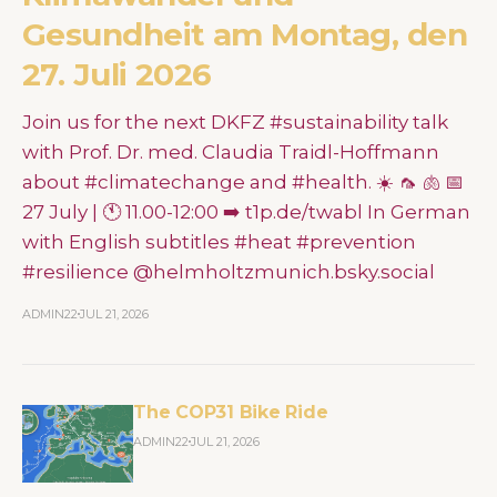
Gesundheit am Montag, den
27. Juli 2026
Join us for the next DKFZ #sustainability talk
with Prof. Dr. med. Claudia Traidl-Hoffmann
about #climatechange and #health. ☀️ 🦟 🫁 📅
27 July | 🕚 11.00-12:00 ➡️ t1p.de/twabl In German
with English subtitles #heat #prevention
#resilience @helmholtzmunich.bsky.social
ADMIN22
JUL 21, 2026
The COP31 Bike Ride
ADMIN22
JUL 21, 2026