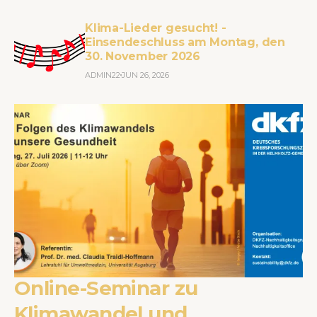
Klima-Lieder gesucht! -
Einsendeschluss am Montag, den
30. November 2026
ADMIN22
JUN 26, 2026
Online-Seminar zu
Klimawandel und