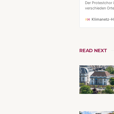
Der Protestchor i
verschieden Orte
konsequente Klim
Wer möchte mitsi
Klimanetz-H
Termine bekannt
READ NEXT