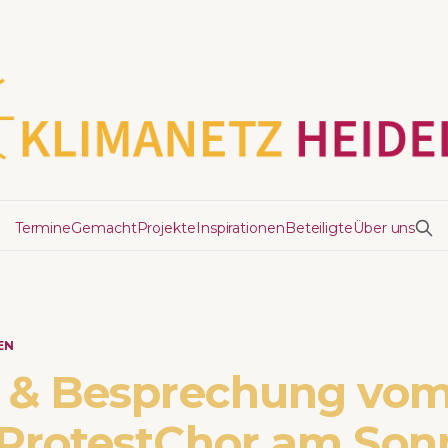
Termine
Gemacht
Projekte
Inspirationen
Beteiligte
Über uns
EN
 & Besprechung vo
ProtestChor am Son