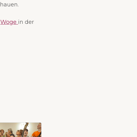
chauen.
r
Woge
in der