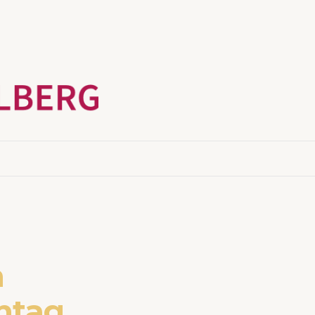
m
ntag,