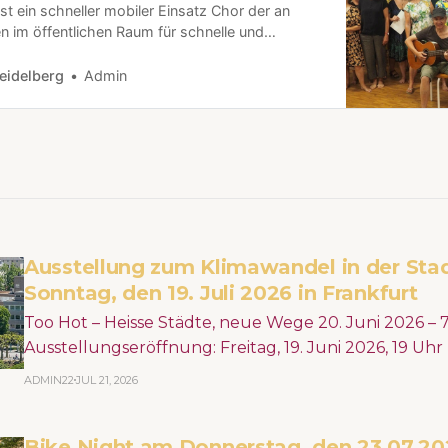
st ein schneller mobiler Einsatz Chor der an
n im öffentlichen Raum für schnelle und
apolitik singt, und der Sache Gehör verschafft.
ngen? Proben & Auftritte werden hier unter
eidelberg
Admin
gegeben. (Digitale Chormappe) Selbstverst…
Ausstellung zum Klimawandel in der Sta
Sonntag, den 19. Juli 2026 in Frankfurt
Too Hot – Heisse Städte, neue Wege 20. Juni 2026 – 7. Februar 2027
Ausstellungseröffnung: Freitag, 19. Juni 2026, 19 Uh
Architekturmuseum (DAM) >> Erdgeschoss Städte werden durch
ADMIN22
JUL 21, 2026
den Klimawandel immer heißer – mit spürbaren Folge
Wasserknappheit und Überschwemmung machen deu
Bike Night am Donnerstag, den 23.07.20
dringend urbane Räume neu gedacht und gestalte