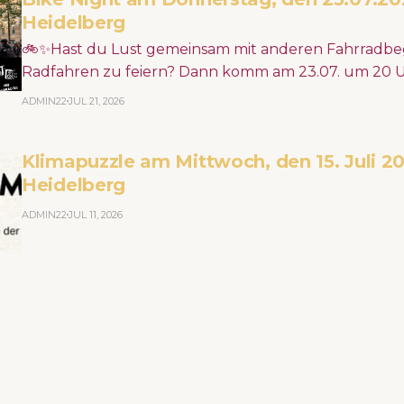
Heidelberg
🚲✨Hast du Lust gemeinsam mit anderen Fahrradbeg
Radfahren zu feiern? Dann komm am 23.07. um 20 U
Schwanenteichanlage, dreh mit uns eine Runde durc
ADMIN22
JUL 21, 2026
guter Musik und setze ein Statement für ein fahrra
Heidelberg! 🏙️📣 https://www.junger-adfc-rhein-neckar.de/bike-night-
Klimapuzzle am Mittwoch, den 15. Juli 20
deux
Heidelberg
ADMIN22
JUL 11, 2026