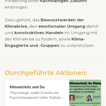
Förderung einer
nachhaltigen Zukunft
einbringen.
Dazu gehört, das
Bewusstwerden der
Klimakrise,
den
emotionalen Umgang
damit
und
konstruktives Handeln
im Umgang mit
der Klimakrise zu fördern, sowie
Klima-
Engagierte und -Gruppen
zu unterstützen.
Durchgeführte Aktionen:
Klimaschutz und Du
“Psychologin Judith Schmid und
Psychotherapeutin Ulrike Stalitza-
Erche referieren am Dienstag, 20.