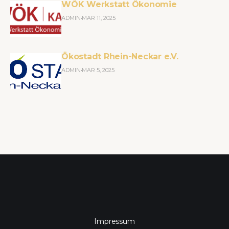
WÖK Werkstatt Ökonomie
ADMIN
MAR 11, 2025
Ökostadt Rhein-Neckar e.V.
ADMIN
MAR 5, 2025
Impressum