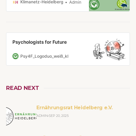
Februar, um 18 Uhr in der Stadthalle
Klimanetz-Heidelberg
Admin
zum Thema „Klimawandel und
Psychologie – von kognitiven
Hindernissen und emotionalen
Achterbahnen.Der Klimawandel und
die damit verbundene Forderung
nach Verhaltens…
Psychologists for Future
Psy4F_Logoduo_weiß_kl
READ NEXT
Ernährungsrat Heidelberg e.V.
ADMIN
SEP 20, 2025