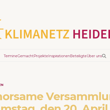
Termine
Gemacht
Projekte
Inspirationen
Beteiligte
Über uns
EN
horsame Versammlu
stag, den 20. April 