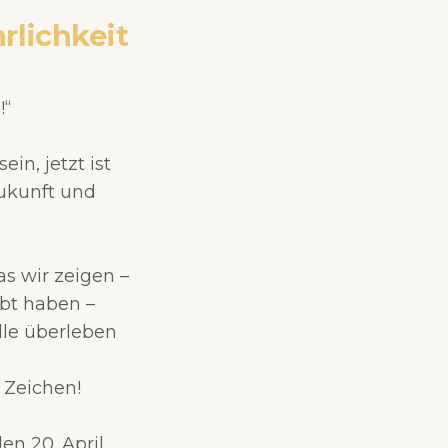
rlichkeit
!“
ein, jetzt ist
Zukunft und
s wir zeigen –
ebt haben –
lle überleben
 Zeichen!
n 20. April