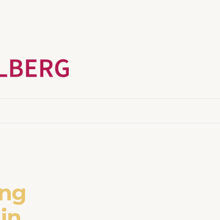
ng
in