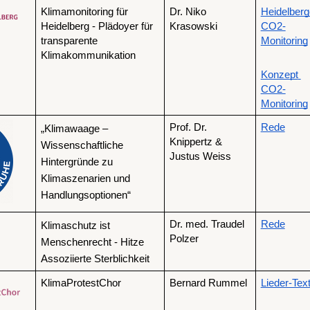
Klimamonitoring für 
Dr. Niko 
Heidelberge
Heidelberg - Plädoyer für 
Krasowski
CO2-
transparente 
Monitoring
Klimakommunikation
Konzept 
CO2-
Monitoring
Prof. Dr. 
Rede
„Klimawaage – 
Knippertz & 
Wissenschaftliche 
Justus Weiss
Hintergründe zu 
Klimaszenarien und 
Handlungsoptionen“
Dr. med. Traudel 
Rede
Klimaschutz ist 
Polzer
Menschenrecht - Hitze 
Assoziierte Sterblichkeit
KlimaProtestChor
Bernard Rummel
Lieder-Tex