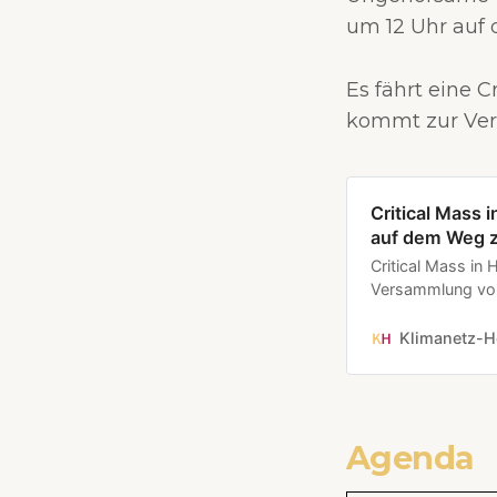
um 12 Uhr auf 
Es fährt eine 
kommt zur Ve
Critical Mass 
auf dem Weg 
Critical Mass in 
Versammlung vom
Bismarckplatz 
Samstag, den 20.
Klimanetz-H
Demokratie brauc
unmissverstä…
Agenda