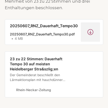
Mehrheit von 23 zu 22 Stimmen und drei
Enthaltungen beschlossen.
20250607_RNZ_Dauerhaft_Tempo30
20250607_RNZ_Dauerhaft_Tempo30.pdf
4 MB
23 zu 22 Stimmen: Dauerhaft
Tempo 30 auf meisten
Heidelberger Stra&szlig;en
Der Gemeinderat beschließt den
Lärmaktionsplan mit hauchdünner
Mehrheit. Die Grünen setzen sich
mit ihrem Antrag durch. OB
Rhein-Neckar-Zeitung
Würzner kritisiert: “Das ist kein
Wünsch-dir-was”.