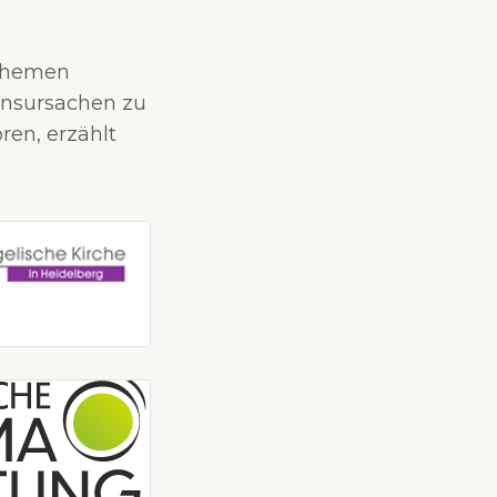
 Themen
onsursachen zu
en, erzählt