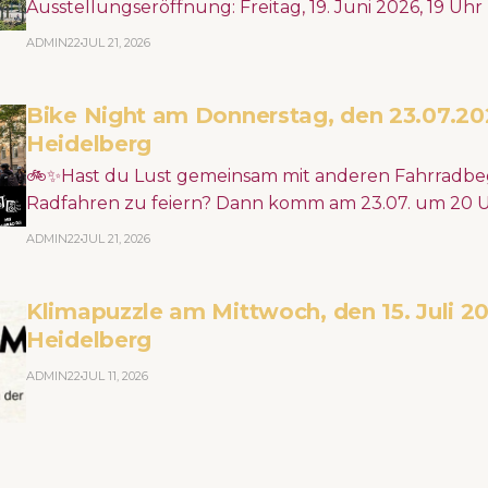
Ausstellungseröffnung: Freitag, 19. Juni 2026, 19 Uh
Architekturmuseum (DAM) >> Erdgeschoss Städte werden durch
ADMIN22
JUL 21, 2026
den Klimawandel immer heißer – mit spürbaren Folge
Wasserknappheit und Überschwemmung machen deu
Bike Night am Donnerstag, den 23.07.20
dringend urbane Räume neu gedacht und gestalte
Heidelberg
🚲✨Hast du Lust gemeinsam mit anderen Fahrradbeg
Radfahren zu feiern? Dann komm am 23.07. um 20 U
Schwanenteichanlage, dreh mit uns eine Runde durc
ADMIN22
JUL 21, 2026
guter Musik und setze ein Statement für ein fahrra
Heidelberg! 🏙️📣 https://www.junger-adfc-rhein-neckar.de/bike-night-
Klimapuzzle am Mittwoch, den 15. Juli 20
deux
Heidelberg
ADMIN22
JUL 11, 2026