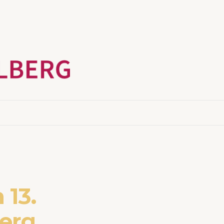
 13.
erg