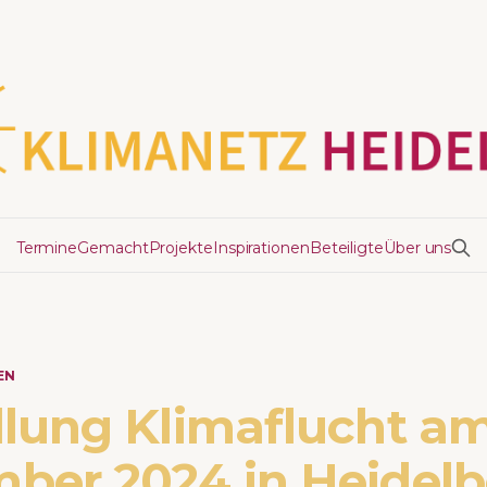
Termine
Gemacht
Projekte
Inspirationen
Beteiligte
Über uns
EN
llung Klimaflucht am
ber 2024 in Heidelb