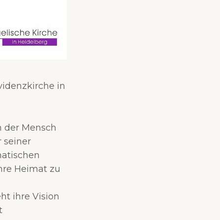
ovidenzkirche in
nn der Mensch
 seiner
matischen
hre Heimat zu
ht ihre Vision
t