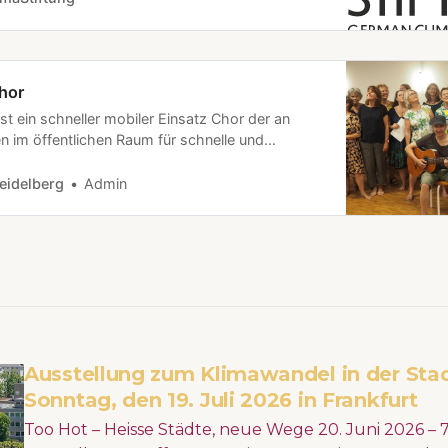
hor
st ein schneller mobiler Einsatz Chor der an
n im öffentlichen Raum für schnelle und
apolitik singt, und der Sache Gehör verschafft.
ngen? Proben & Auftritte werden hier unter
eidelberg
Admin
gegeben. Kontakt: info@klimaprotestchor.d…
Ausstellung zum Klimawandel in der Sta
Sonntag, den 19. Juli 2026 in Frankfurt
Too Hot – Heisse Städte, neue Wege 20. Juni 2026 – 7. Februar 2027