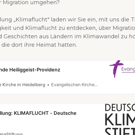
r Migration umgehen?
llung „Klimaflucht" laden wir Sie ein, mit uns die
keit und Klimaflucht zu entdecken, über Migrati
d Geschichten aus Ländern im Klimawandel zu hör
die dort ihre Heimat hatten.
nde Heiliggeist-Providenz
 Kirche in Heidelberg
Evangelischen Kirche in Heidelberg www.ekihd.de
llung: KLIMAFLUCHT - Deutsche
imaStiftung