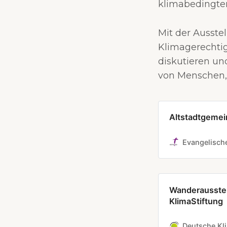
klimabedingte
Mit der Ausste
Klimagerechtig
diskutieren un
von Menschen, 
Altstadtgemei
Evangelische
Wanderausste
KlimaStiftung
Deutsche Kl