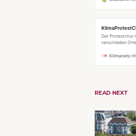
KlimaProtestC
Der Protestchor i
verschieden Orte
konsequente Klim
Wer möchte mitsi
Klimanetz-H
Termine bekannt
READ NEXT