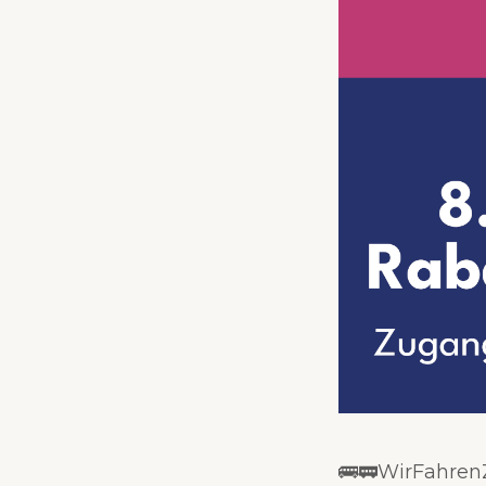
🚌🚃WirFahren