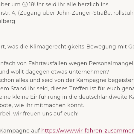
er um 🕔 18Uhr seid ihr alle herzlich ins
nstr. 4, (Zugang über John-Zenger-Straße, rollstu
elberg
ert, was die Klimagerechtigkeits-Bewegung mit 
 einfach von Fahrtausfällen wegen Personalmange
 und wollt dagegen etwas unternehmen?
 schon alles und seid von der Kampagne begeister
em Stand ihr seid, dieses Treffen ist für euch gena
eine kleine Einführung in die deutschlandweite
ote, wie ihr mitmachen könnt.
bei, wir freuen uns auf euch!
r Kampagne auf
https://www.wir-fahren-zusammen