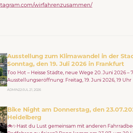
nstagram.com/wirfahrenzusammen/
Ausstellung zum Klimawandel in der Sta
Sonntag, den 19. Juli 2026 in Frankfurt
Too Hot – Heisse Städte, neue Wege 20. Juni 2026 – 7. Februar 2027
Ausstellungseröffnung: Freitag, 19. Juni 2026, 19 Uh
Architekturmuseum (DAM) >> Erdgeschoss Städte werden durch
ADMIN22
JUL 21, 2026
den Klimawandel immer heißer – mit spürbaren Folge
Wasserknappheit und Überschwemmung machen deu
Bike Night am Donnerstag, den 23.07.20
dringend urbane Räume neu gedacht und gestalte
Heidelberg
🚲✨Hast du Lust gemeinsam mit anderen Fahrradbeg