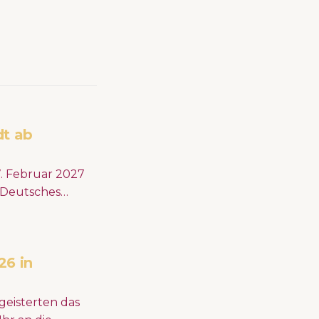
dt ab
r Deutsches
n. Hitze, Dürre,
tlich, wie
26 in
t
eisterten das