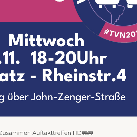
Zusammen Auftakttreffen HD🚃🚌