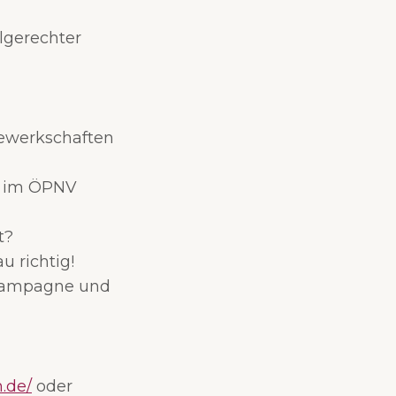
hlgerechter
Gewerkschaften
l im ÖPNV
t?
u richtig!
 Kampagne und
.de/
oder