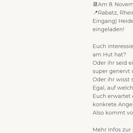
📆Am 8. Novemb
📍Rabatz, Rhei
Eingang) Heid
eingeladen!
Euch interessi
am Hut hat?
Oder ihr seid
super genervt
Oder ihr wisst
Egal, auf welch
Euch erwartet 
konkrete Angeb
Also kommt vor
Mehr Infos zu