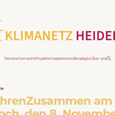
Termine
Gemacht
Projekte
Inspirationen
Beteiligte
Über uns
EN
ahrenZusammen am
och, den 8. Novembe