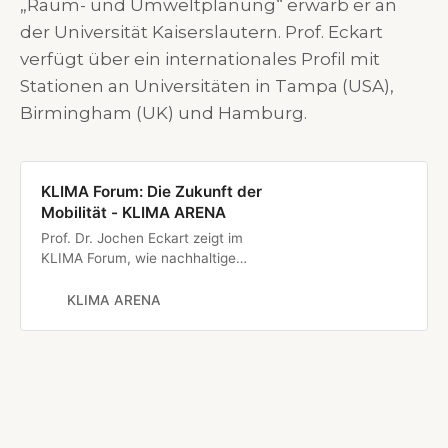
„Raum- und Umweltplanung“ erwarb er an
der Universität Kaiserslautern. Prof. Eckart
verfügt über ein internationales Profil mit
Stationen an Universitäten in Tampa (USA),
Birmingham (UK) und Hamburg.
KLIMA Forum: Die Zukunft der
Mobilität - KLIMA ARENA
Prof. Dr. Jochen Eckart zeigt im
KLIMA Forum, wie nachhaltige
Mobilität zur Lebensqualität und
zum Klimaschutz beitragen kann.
KLIMA ARENA
Der Fokus liegt auf
umweltfreundlicher
Verkehrsplanung, gesellschaftlicher
Akzeptanz und konkreten
Maßnahmen für zukunftsfähige
Städte.