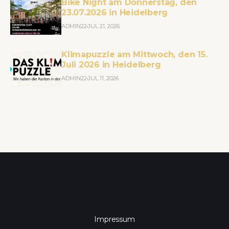
Bike Night am Donnerstag, den
23.07.2026 in Heidelberg
ADMIN22
JUL 21, 2026
Klimapuzzle am Mittwoch, den 15.
Juli 2026 in Heidelberg
ADMIN22
JUL 11, 2026
Impressum