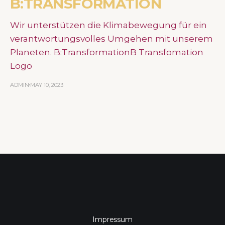
B:TRANSFORMATION
Wir unterstützen die Klimabewegung für ein
verantwortungsvolles Umgehen mit unserem
Planeten. B:TransformationB Transfomation
Logo
ADMIN
MAY 10, 2023
Impressum