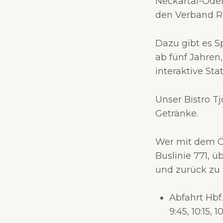
Neckartal-Ode
den Verband R
Dazu gibt es S
ab fünf Jahren
interaktive St
Unser Bistro T
Getränke.
Wer mit dem ÖP
Buslinie 771, 
und zurück zu 
Abfahrt Hbf
9:45, 10:15, 1