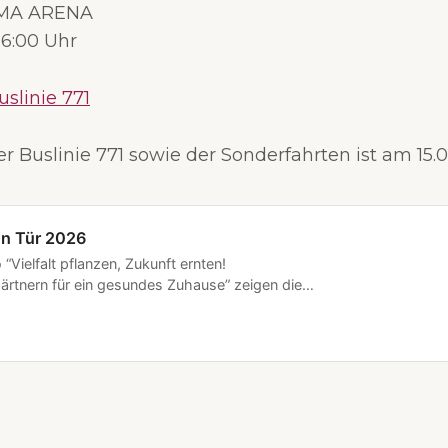
IMA ARENA
 16:00 Uhr
slinie 771
 Buslinie 771 sowie der Sonderfahrten ist am 15.03
en Tür 2026
Vielfalt pflanzen, Zukunft ernten!
gärtnern für ein gesundes Zuhause” zeigen die
viele Partner, wie Klimaschutz im Alltag
tdeckt Mitmachaktionen, spannende Infos zu
a-Preta & regionaler Ernährung, Führungen und
 für Groß und Klein – **Eintritt frei!**