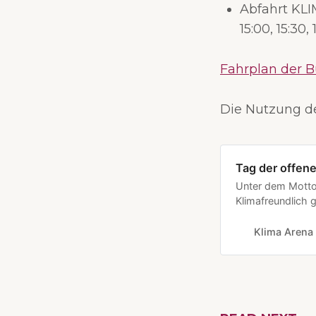
Abfahrt KL
15:00, 15:30,
Fahrplan der Bu
Die Nutzung der
Tag der offen
Unter dem Motto “
Klimafreundlich 
KLIMA ARENA und 
funktioniert. En
Klima Arena
Wildbienen, Terr
kreative Stationen