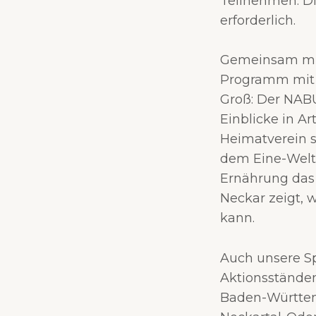
Teilnehmen: D
erforderlich.
Gemeinsam mit
Programm mit 
Groß: Der NABU
Einblicke in A
Heimatverein s
dem Eine-Welt-
Ernährung das 
Neckar zeigt, 
kann.
Auch unsere Sp
Aktionsständen
Baden-Württem