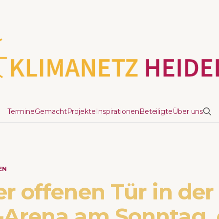
Termine
Gemacht
Projekte
Inspirationen
Beteiligte
Über uns
EN
r offenen Tür in der
-Arena am Sonntag,