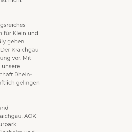
ist nicht
gsreiches
 für Klein und
dly geben
. Der Kraichgau
ung vor. Mit
e unsere
chaft Rhein-
ftlich gelingen
 und
Kraichgau, AOK
urpark