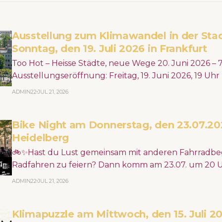
Ausstellung zum Klimawandel in der Sta
Sonntag, den 19. Juli 2026 in Frankfurt
Too Hot – Heisse Städte, neue Wege 20. Juni 2026 – 7. Februar 2027
Ausstellungseröffnung: Freitag, 19. Juni 2026, 19 Uh
Architekturmuseum (DAM) >> Erdgeschoss Städte werden durch
ADMIN22
JUL 21, 2026
den Klimawandel immer heißer – mit spürbaren Folge
Wasserknappheit und Überschwemmung machen deu
Bike Night am Donnerstag, den 23.07.20
dringend urbane Räume neu gedacht und gestalte
Heidelberg
🚲✨Hast du Lust gemeinsam mit anderen Fahrradbeg
Radfahren zu feiern? Dann komm am 23.07. um 20 U
Schwanenteichanlage, dreh mit uns eine Runde durc
ADMIN22
JUL 21, 2026
guter Musik und setze ein Statement für ein fahrra
Heidelberg! 🏙️📣 https://www.junger-adfc-rhein-neckar.de/bike-night-
Klimapuzzle am Mittwoch, den 15. Juli 20
deux