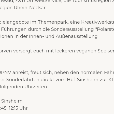
nwald, AVR UmweltService, die Tourismusregion 
egion Rhein-Neckar.
pielangebote im Themenpark, eine Kreativwerksta
, Führungen durch die Sonderausstellung "Polarst
ationen in der Innen- und Außenausstellung.
jorven versorgt euch mit leckeren veganen Speis
NV anreist, freut sich, neben den normalen Fahr
über Sonderfahrten direkt vom Hbf. Sinsheim zur
folgenden Uhrzeiten:
. Sinsheim
0:45, 12:15 Uhr