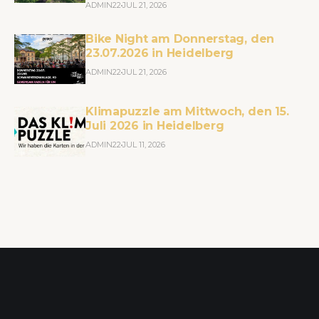
ADMIN22
JUL 21, 2026
Bike Night am Donnerstag, den
23.07.2026 in Heidelberg
ADMIN22
JUL 21, 2026
Klimapuzzle am Mittwoch, den 15.
Juli 2026 in Heidelberg
ADMIN22
JUL 11, 2026