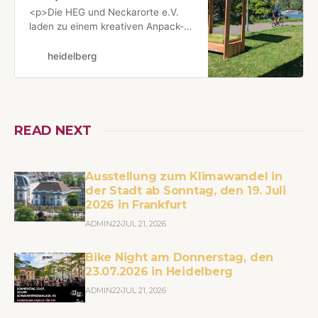
<p>Die HEG und Neckarorte e.V.
laden zu einem kreativen Anpack-
Nachmittag für die Energiewende
ein: Am 18. Oktober kannst du
heidelberg
mitschrauben, wenn live eine Solar-
Sitzbank entsteht. Dazu gibt es eine
Bauanleitung, sodass du die
SolarTankBank danach auch bei dir
zuhause aufbauen kannst.</p>
READ NEXT
<p>Die Idee h…
Ausstellung zum Klimawandel in
der Stadt ab Sonntag, den 19. Juli
2026 in Frankfurt
ADMIN22
JUL 21, 2026
Bike Night am Donnerstag, den
23.07.2026 in Heidelberg
ADMIN22
JUL 21, 2026