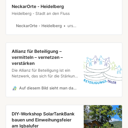
NeckarOrte - Heidelberg
Heidelberg - Stadt an den Fluss
NeckarOrte - Heidelberg
ursula rimbach
Allianz für Beteiligung –
vermitteln – vernetzen –
verstärken
Die Allianz für Beteiligung ist ein
Netzwerk, das sich für die Stärkung
von Zivilgesellschaft und
Bürgerbeteiligung in Baden-
Auf diesem Bild sieht man das Logo des Projekts Wahlkreistage! Bürger und Politik im Gespräch umrahmt von einem Kreis an bunten Punkten, die die Umrisse des Lands Baden-Württemberg abbilden.
Württemberg einsetzt.
DIY-Workshop SolarTankBank
bauen und Einweihungsfeier
am Iqbalufer