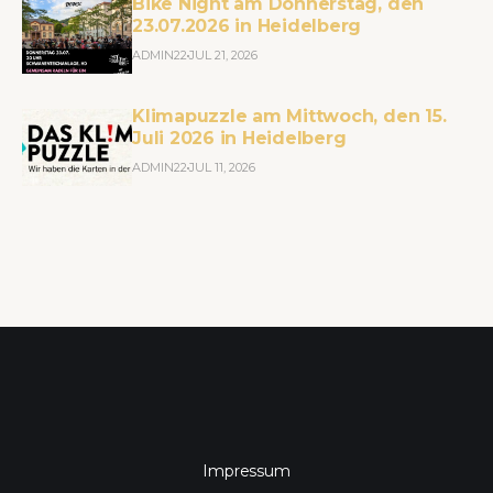
Bike Night am Donnerstag, den
23.07.2026 in Heidelberg
ADMIN22
JUL 21, 2026
Klimapuzzle am Mittwoch, den 15.
Juli 2026 in Heidelberg
ADMIN22
JUL 11, 2026
Impressum