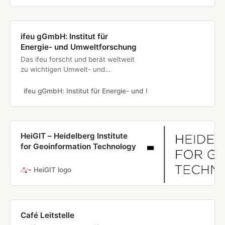
Wissenschaftler*innen in der
Region Rhein-Neckar, welche die
FridaysForFuture (FFF) Bewegung
ifeu gGmbH: Institut für
und insbesondere FFF Heidelberg
Energie- und Umweltforschung
unterstützen.Scientists…
Das ifeu forscht und berät weltweit
zu wichtigen Umwelt- und
Nachhaltigkeitsthemen für
zahlreiche (inter-)nationale
ifeu gGmbH: Institut für Energie- und Umweltforschung
ife
Fördermittel- und Auftraggeber.
HeiGIT – Heidelberg Institute
for Geoinformation Technology
HeiGIT logo
Café Leitstelle