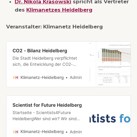
Dr. Nikola Krasowski
spricht als Vertreter
des
Klimanetzes Heidelberg
Veranstalter: Klimanetz Heidelberg
CO2 - Bilanz Heidelberg
Die Stadt Heidelberg verpflichtet
sich, die Entwicklung der CO2-
Emissionen Heidelbergs transparent
zu machen. Die Emissionen sollen
Klimanetz-Heidelberg
Admin
mindestens jährlich, besser jedoch
quartalsweise oder sogar monatlich
gemessen und ausgewiesen
werden. Um die Einwohner:innen
Scientist for Future Heidelberg
Heidelbergs effizient zu informieren,
Startseite - Scientists4Future
soll…
HeidelbergWer sind wir? Wir sind
eine Regionalgruppe von
Scientists4Future (S4F). Als solche
Klimanetz-Heidelberg
Admin
bilden wir ein Netzwerk aus