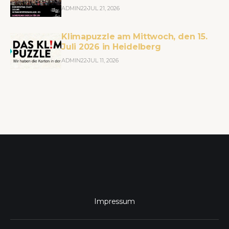
ADMIN22
JUL 21, 2026
Klimapuzzle am Mittwoch, den 15.
Juli 2026 in Heidelberg
ADMIN22
JUL 11, 2026
Impressum