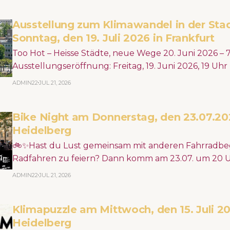
Ausstellung zum Klimawandel in der Sta
Sonntag, den 19. Juli 2026 in Frankfurt
Too Hot – Heisse Städte, neue Wege 20. Juni 2026 – 7. Februar 2027
Ausstellungseröffnung: Freitag, 19. Juni 2026, 19 Uh
Architekturmuseum (DAM) >> Erdgeschoss Städte werden durch
ADMIN22
JUL 21, 2026
den Klimawandel immer heißer – mit spürbaren Folge
Wasserknappheit und Überschwemmung machen deu
Bike Night am Donnerstag, den 23.07.20
dringend urbane Räume neu gedacht und gestalte
Heidelberg
🚲✨Hast du Lust gemeinsam mit anderen Fahrradbeg
Radfahren zu feiern? Dann komm am 23.07. um 20 U
Schwanenteichanlage, dreh mit uns eine Runde durc
ADMIN22
JUL 21, 2026
guter Musik und setze ein Statement für ein fahrra
Heidelberg! 🏙️📣 https://www.junger-adfc-rhein-neckar.de/bike-night-
Klimapuzzle am Mittwoch, den 15. Juli 20
deux
Heidelberg