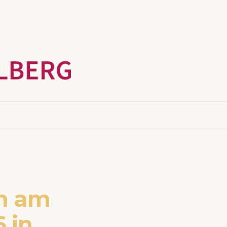
n am
 in