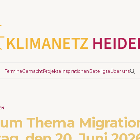
Termine
Gemacht
Projekte
Inspirationen
Beteiligte
Über uns
EN
zum Thema Migratio
g, den 20. Juni 2026