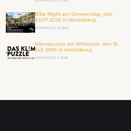
ADMIN22
JUL 21, 2026
Bike Night am Donnerstag, den
23.07.2026 in Heidelberg
ADMIN22
JUL 21, 2026
Klimapuzzle am Mittwoch, den 15.
Juli 2026 in Heidelberg
ADMIN22
JUL 11, 2026