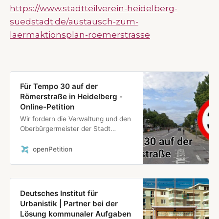
https://www.stadtteilverein-heidelberg-
suedstadt.de/austausch-zum-
laermaktionsplan-roemerstrasse
Für Tempo 30 auf der
Römerstraße in Heidelberg -
Online-Petition
Wir fordern die Verwaltung und den
Oberbürgermeister der Stadt
Heidelberg auf, die
Höchstgeschwindigkeit auf der
openPetition
Römerstraße in Rohrbach und der
Südstadt ganztägig auf 30 km/h zu
beschränken.
Deutsches Institut für
Urbanistik | Partner bei der
Lösung kommunaler Aufgaben