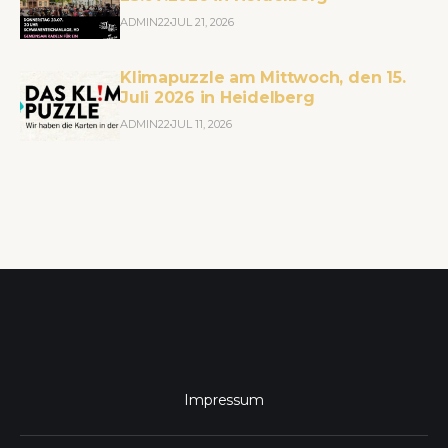
ADMIN22
JUL 21, 2026
Klimapuzzle am Mittwoch, den 15.
Juli 2026 in Heidelberg
ADMIN22
JUL 11, 2026
Impressum