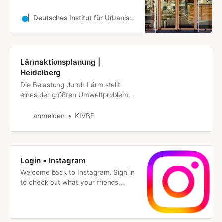
Deutsches Institut für Urbanistik
Lärmaktionsplanung |
Heidelberg
Die Belastung durch Lärm stellt
eines der größten Umweltprobleme
dar. Es besteht akuter
Handlungsbedarf, effektive
anmelden
KIVBF
Maßnahmen zu ergreifen. Hierzu
hat die Europäische Union (EU) im
Jahr 2002 als wichtigen Schritt die
Umgebungslärmrichtlinie
Login • Instagram
(2002/49/EG) verabschiedet. Sie
Welcome back to Instagram. Sign in
ermöglicht es, die Lärmbelas…
to check out what your friends,
family & interests have been
capturing & sharing around the
world.