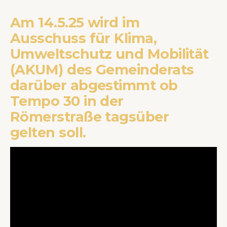
Am 14.5.25 wird im
Ausschuss für Klima,
Umweltschutz und Mobilität
(AKUM) des Gemeinderats
darüber abgestimmt ob
Tempo 30 in der
Römerstraße tagsüber
gelten soll.