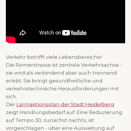
Verkehr betrifft viele Lebensbereiche!
Die Römerstrasse ist zentrale Verkehrsachse -
sie wird als verbindend aber auch trennend
erlebt. Sie bringt gesundheitliche und
verkehrstechnische Herausforderungen mit
sich.
Der
Lärmaktionsplan der Stadt Heidelberg
zeigt Handlungsbedarf auf: Eine Reduzierung
auf Tempo 30, zunächst nachts, ist
vorgeschlagen - über eine Ausweitung auf