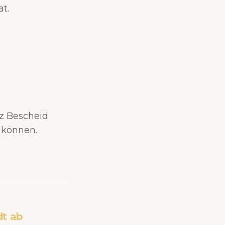
t.
z Bescheid
 können.
dt ab