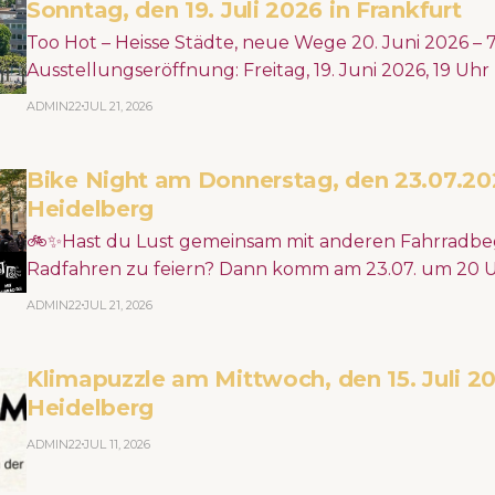
Sonntag, den 19. Juli 2026 in Frankfurt
Too Hot – Heisse Städte, neue Wege 20. Juni 2026 – 7. Februar 2027
Ausstellungseröffnung: Freitag, 19. Juni 2026, 19 Uh
Architekturmuseum (DAM) >> Erdgeschoss Städte werden durch
ADMIN22
JUL 21, 2026
den Klimawandel immer heißer – mit spürbaren Folge
Wasserknappheit und Überschwemmung machen deu
Bike Night am Donnerstag, den 23.07.20
dringend urbane Räume neu gedacht und gestalte
Heidelberg
🚲✨Hast du Lust gemeinsam mit anderen Fahrradbeg
Radfahren zu feiern? Dann komm am 23.07. um 20 U
Schwanenteichanlage, dreh mit uns eine Runde durc
ADMIN22
JUL 21, 2026
guter Musik und setze ein Statement für ein fahrra
Heidelberg! 🏙️📣 https://www.junger-adfc-rhein-neckar.de/bike-night-
Klimapuzzle am Mittwoch, den 15. Juli 20
deux
Heidelberg
ADMIN22
JUL 11, 2026