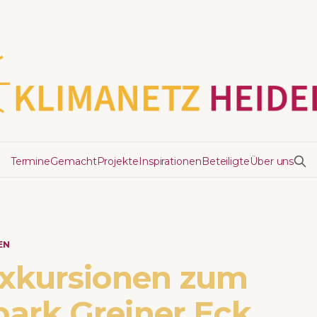
Termine
Gemacht
Projekte
Inspirationen
Beteiligte
Über uns
EN
Exkursionen zum
ark Greiner Eck