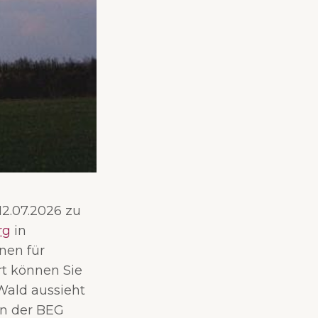
2.07.2026 zu
rg
in
nen für
rt können Sie
Wald aussieht
n der BEG