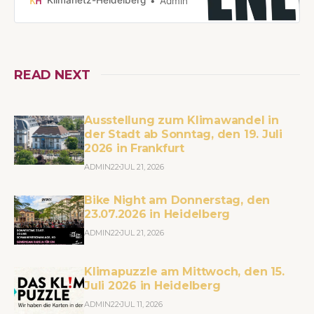
Klimanetz-Heidelberg
Admin
Mannheim - Letzte Generation 🧡
Widerstandsgruppe Mannheim und
ihre aktuellen Termine mit
VorträgenLetzte Generation 🧡
rhein-neckar@letztegeneration.de
READ NEXT
Ausstellung zum Klimawandel in
der Stadt ab Sonntag, den 19. Juli
2026 in Frankfurt
ADMIN22
JUL 21, 2026
Bike Night am Donnerstag, den
23.07.2026 in Heidelberg
ADMIN22
JUL 21, 2026
Klimapuzzle am Mittwoch, den 15.
Juli 2026 in Heidelberg
ADMIN22
JUL 11, 2026