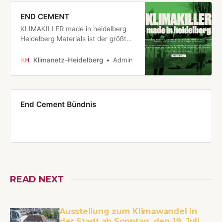
END CEMENT
KLIMAKILLER made in heidelberg
Heidelberg Materials ist der größte
deutsche Klimakiller. Trotzdem
schaffen sie es bisher unter’m
Klimanetz-Heidelberg
Admin
Radar zu bleiben. Trotz gigantischer
Mengen an Emissionen, vergifteter
Luft, zerstörten Gemeinschaften
und einer graue Welle an
End Cement Bündnis
Zerstörung als Ergebnis. Es ist Zeit,
…
READ NEXT
Ausstellung zum Klimawandel in
der Stadt ab Sonntag, den 19. Juli