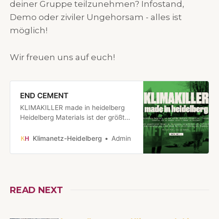
deiner Gruppe teilzunehmen? Infostand,
Demo oder ziviler Ungehorsam - alles ist
möglich!
Wir freuen uns auf euch!
END CEMENT
KLIMAKILLER made in heidelberg
Heidelberg Materials ist der größte
deutsche Klimakiller. Trotzdem
schaffen sie es bisher unter’m
Klimanetz-Heidelberg
Admin
Radar zu bleiben. Trotz gigantischer
Mengen an Emissionen, vergifteter
Luft, zerstörten Gemeinschaften
und einer graue Welle an
Zerstörung als Ergebnis. Es ist Zeit,
READ NEXT
…