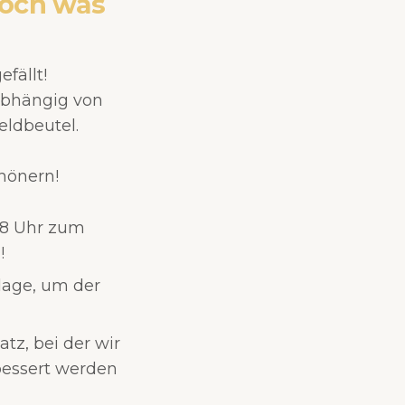
doch was
fällt!
nabhängig von
eldbeutel.
hönern!
18 Uhr zum
!
lage, um der
tz, bei der wir
rbessert werden