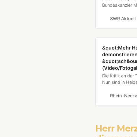
Bundeskanzler Me
Zusammenhang mi
mehrere Organisa
SWR Aktuell
&quot;Mehr He
demonstrieren
&quot;sch&oum
(Video/Fotogal
Die Kritik an der
Nun sind in Heid
gegen die Aussa
Rhein-Necka
Herr Mer