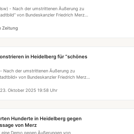
lsw) - Nach der umstrittenen Äußerung zu
adtbild“ von Bundeskanzler Friedrich Merz
idelberg laut Polizeiaussagen etwa 1.350
e Straße gegangen. Zu der Demonstration unter
 Zeitung
in schönes Stadtbild“ hatte das
che…
nstrieren in Heidelberg für “schönes
 - Nach der umstrittenen Äußerung zu
adtbild» von Bundeskanzler Friedrich Merz
delberg laut
23. Oktober 2025 19:58 Uhr
rten Hunderte in Heidelberg gegen
ussage von Merz
at eine Demo gegen Äußerungen von