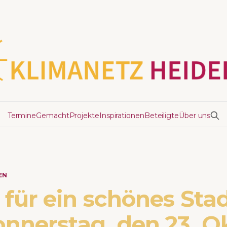
Termine
Gemacht
Projekte
Inspirationen
Beteiligte
Über uns
EN
für ein schönes Stad
nnerstag, den 23. O