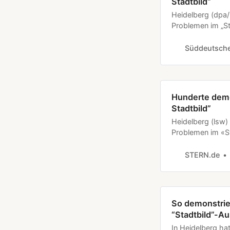
Stadtbild“
Heidelberg (dpa/
Problemen im „St
(CDU) sind in He
Menschen auf di
Süddeutsche
dem Motto „Für e
Queerfeministis
Hunderte demo
Stadtbild”
Heidelberg (lsw)
Problemen im «St
(CDU) sind in Hei
STERN.de
So demonstrie
“Stadtbild”-A
In Heidelberg h