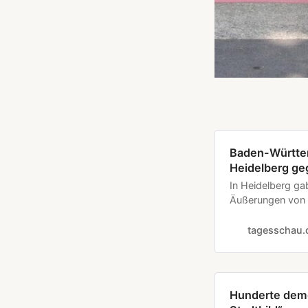
Baden-Württem
Heidelberg ge
In Heidelberg g
Äußerungen von 
im Zusammenhang
Organisationen a
tagesschau.
Hunderte demo