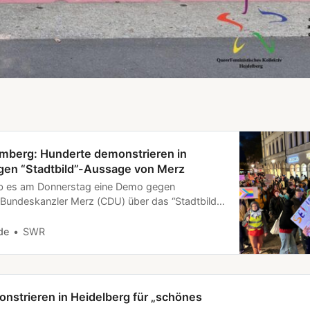
berg: Hunderte demonstrieren in
gen “Stadtbild”-Aussage von Merz
ab es am Donnerstag eine Demo gegen
Bundeskanzler Merz (CDU) über das “Stadtbild”
 mit Migration. Dazu riefen mehrere
uf.
de
SWR
nstrieren in Heidelberg für „schönes