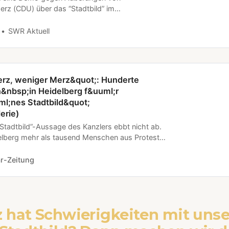
rz (CDU) über das “Stadtbild” im
t Migration stattgefunden. Dazu hatten
tionen aufgerufen.
SWR Aktuell
rz, weniger Merz&quot;: Hunderte
&nbsp;in Heidelberg f&uuml;r
l;nes Stadtbild&quot;
erie)
 “Stadtbild”-Aussage des Kanzlers ebbt nicht ab.
elberg mehr als tausend Menschen aus Protest
gen von Merz auf die Straße gegangen.
r-Zeitung
z hat Schwierigkeiten mit uns