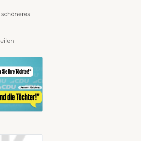
n schöneres
teilen