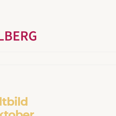
tbild
ktober