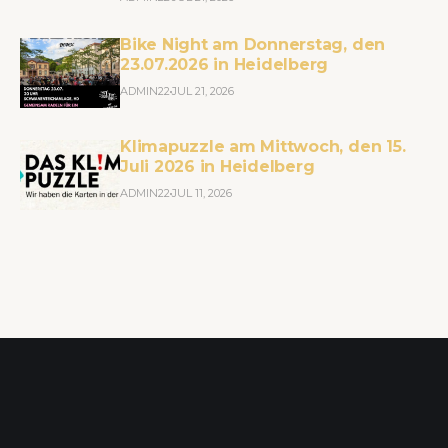
Bike Night am Donnerstag, den
23.07.2026 in Heidelberg
ADMIN22
JUL 21, 2026
Klimapuzzle am Mittwoch, den 15.
Juli 2026 in Heidelberg
ADMIN22
JUL 11, 2026