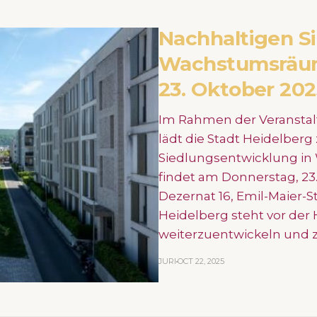
Nachhaltigen S
Wachstumsräum
23. Oktober 202
Im Rahmen der Veranstal
lädt die Stadt Heidelberg
Siedlungsentwicklung in
findet am Donnerstag, 23.
Dezernat 16, Emil-Maier-S
Heidelberg steht vor der 
weiterzuentwickeln und 
JURI
OCT 22, 2025