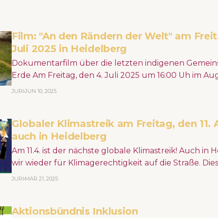
Film: "An den Rändern der Welt" am Freit
Juli 2025 in Heidelberg
Dokumentarfilm über die letzten indigenen Gemein
Erde Am Freitag, den 4. Juli 2025 um 16:00 Uh im Augustinum
Heidelberg, Jaspersstraße 2, 69126 Heidelberg (Eintritt 
JURI
JUN 10, 2025
den Rändern der uns bekannten Welt leben sie, die 
indigenen Völker - fernab der Zivilisation, und doch 
Globaler Klimastreik am Freitag, den 11. 
auch in Heidelberg
Am 11.4. ist der nächste globale Klimastreik! Auch in Heidelberg gehen
wir wieder für Klimagerechtigkeit auf die Straße. Die
Fridays For Future den Streik gemeinsam mit dem
JURI
MAR 21, 2025
Bündnis, und demonstrieren auch für eine Bauwen
Menschen- und Völkerrechtsverletzungen des Klimak
Aktionsbündnis Inklusion
Heidelberg Materials. Wir sehen