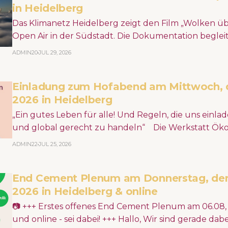
in Heidelberg
Das Klimanetz Heidelberg zeigt den Film „Wolken üb
Open Air in der Südstadt. Die Dokumentation beglei
Widerstand gegen den Braunkohleabbau und erzäh
ADMIN20
JUL 29, 2026
Klimagerechtigkeit, gelebter Demokratie, Wut, Ho
Kampf der Kleinen gegen die Großen.
Einladung zum Hofabend am Mittwoch, d
2026 in Heidelberg
„Ein gutes Leben für alle! Und Regeln, die uns einlad
und global gerecht zu handeln“ Die Werkstatt Ökonomie (WÖK)
lädt ein zum nächsten Treffen im Rahmen des Projek
ADMIN22
JUL 25, 2026
zusammenbringen" am Mittwoch, 29. Juli 2026 ab 18:00 Uhr,
Landhausstr. 17, HD-Weststadt, im Hinterhof. Zugang
End Cement Plenum am Donnerstag, den
2026 in Heidelberg & online
⁨📷⁩ ⁨+++ Erstes offenes End Cement Plenum am 06.08
und online - sei dabei! +++ Hallo, Wir sind gerade dabei uns als