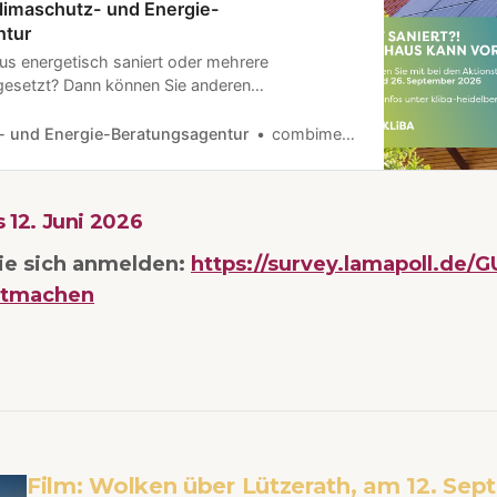
Klimaschutz- und Energie-
ntur
us energetisch saniert oder mehrere
setzt? Dann können Sie anderen
n und Hausbesitzern als Vorbild dienen! Bei
- und Energie-Beratungsagentur
combimedia
 12. Juni 2026
ie sich anmelden:
https://survey.lamapoll.de/
itmachen
Film: Wolken über Lützerath, am 12. Sep