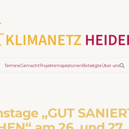
Termine
Gemacht
Projekte
Inspirationen
Beteiligte
Über uns
nstage „GUT SANIER
EN“ am 26. und 27.