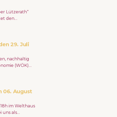
er Lützerath“
tet den
lt von
ffnung und dem
en 29. Juli
en, nachhaltig
ts "Gesellschaft
 über die
 06. August
, 18h im Welthaus